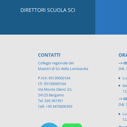
DIRETTORI SCUOLA SCI
CONTATTI
ORA
Collegio regionale dei
–> O
Maestri di Sci della Lombardia
DAL 
P.IVA: 95139060164
Lu
CF: 95139060164
Me
Via Monte Gleno 2/L
12
24125 Bergamo
–> O
Tel. 035 361951
DAL 
Cell. +39 3470696393
Lu
12
Per n