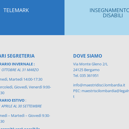
TELEMARK
INSEGNAMENTO
DISABILI
RI SEGRETERIA
DOVE SIAMO
RARIO INVERNALE :
Via Monte Gleno 2/L
1 OTTOBRE AL 31 MARZO
24125 Bergamo
Tel. 035 361951
nedì, Martedì 14:00-17:30
info@maestridisci.lombardia.it
rcoledì, Giovedì, Venerdì 9:00-
PEC: maestriscilombardia@legalm
:30
t
RARIO ESTIVO
:
1 APRILE AL 30 SETTEMBRE
nedì – Martedì – Giovedì 9:30-
:30
ecessità sarà possibile